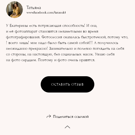
Татьяна
www.facebook.com/tarasukt
У Екатерины есть потрясающая способность! И она,
и её фотоаппарат становятся незаметными во время
фотографирования. Фотосессия оказалась быстротечной, потому что,
! всего лишь! мне надо было быть самой собой!!! А получилось
неожиданно прекрасно! Занимательно и полезно поглядеть на себя
со стороны, на настоящую, без социальных масок. Узнаю себя
на фото сердцем. Поэтому и фото очень нравятся.
ОСТАВИТЬ ОТЗЫВ
Поделиться ссылкой