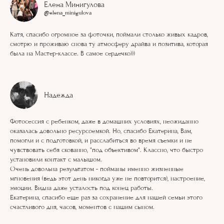
Елена Минигулова
@elena_minigulova
Катя, спасибо огромное за фоточки, поймали столько живых кадров,
смотрю и проживаю снова ту атмосферу драйва и позитива, которая
была на Мастер-классе. В самое сердечко)))
Надежда
Фотосессия с ребенком, даже в домашних условиях, неожиданно
оказалась довольно ресурсоемкой. Но, спасибо Екатерина, Вам,
помогли и с подготовкой, и расслабиться во время съемки и не
чувствовать себя скованно, "под объективом". Классно, что быстро
установили контакт с малышом.
Очень довольна результатом - пойманы именно жизненные
мгновения (ведь этот день никогда уже не повторится), настроение,
эмоции. Видна даже усталость под конец работы.
Екатерина, спасибо еще раз за сохранение для нашей семьи этого
счастливого дня, часов, моментов с нашим сыном.