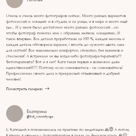
Очень и очень много фотографов сейчас. Много разных вариантов
фотосессий и локаций- и в студии, и на улице, и в кафе и много ещё
где... И у меня было достаточно много разных фотосессий ...но
чтобы фотограф помогал мне с образами, мейком, локациями...)))
такое впервые. Все детали проработаны на 100 %, каждая мелочь и
каждая деталь обговорена заранее, ( вплоть до нужного цвета лака
для ногтей)! Все максимально комфортно, спокойно, без зажимов и
стеснения! А встречали ли вы когда-либо фотографа-терапевта??
Фототерапевта? Вот и я нет! Катя такая первая и возможно даже
единственная)))!!!! Поэтому если сомневаетесь - не сомневайтесь!
Профессионал своего дела и прекрасный отзывчивый и добрый
человек!
Посмотреть галерею
Екатерина
@kat_cosmetyoga
С Катюшей я познакомилась на практике по медитации 🙏😇 А потом,
Катюшу я увидела с фотоаппаратом в руках на Женском кругу 🙏😌