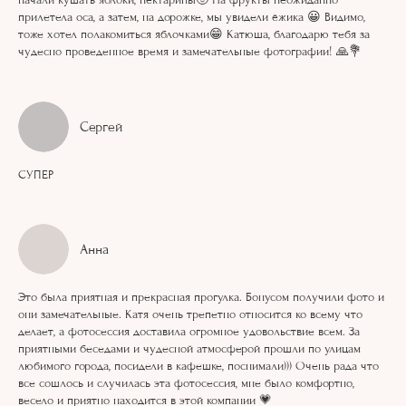
прилетела оса, а затем, на дорожке, мы увидели ёжика 😀 Видимо,
тоже хотел полакомиться яблочками😁 Катюша, благодарю тебя за
чудесно проведенное время и замечательные фотографии! 🙏💐
Сергей
СУПЕР
Aнна
Это была приятная и прекрасная прогулка. Бонусом получили фото и
они замечательные. Катя очень трепетно относится ко всему что
делает, а фотосессия доставила огромное удовольствие всем. За
приятными беседами и чудесной атмосферой прошли по улицам
любимого города, посидели в кафешке, поснимали))) Очень рада что
все сошлось и случилась эта фотосессия, мне было комфортно,
весело и приятно находится в этой компании 💗