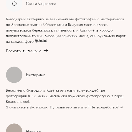
О
Ольга Сергеева
Благодарим Екатерину за великолепные фотографии с мастер-класса
по Аромапсихологии ✨Участники и Ведущая мастер-класса
почувствовали бережность, тактичность, и Катя очень хорошо
почувствовала тонкие вибрации эфирных масел, они буквально парят
на каждом фото 🌟🌟🌟
Посмотреть галерею
Екатерина
Бесконечно благодарна Кате за эти магически-волшебные
фотографии (и не менее магически-чудесную фотопрогулку в парке
Коломенское).
Я оказалась в 2-х эпохах. Ну разве это не магия? Не волшебство? :-)
Наталья