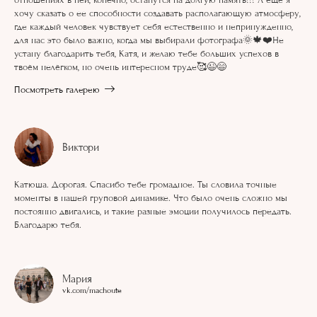
отношениях в ней, конечно, останутся на долгую память!!! А ещё я
хочу сказать о ее способности создавать располагающую атмосферу,
где каждый человек чувствует себя естественно и непринужденно,
для нас это было важно, когда мы выбирали фотографа🌞🍁❤️Не
устану благодарить тебя, Катя, и желаю тебе больших успехов в
твоём нелёгком, но очень интересном труде🥰😉😄
Посмотреть галерею
Виктори
Катюша. Дорогая. Спасибо тебе громадное. Ты словила точные
моменты в нашей груповой динамике. Что было очень сложно мы
постоянно двигались, и такие разные эмоции получилось передать.
Благодарю тебя.
Мария
vk.com/machoute