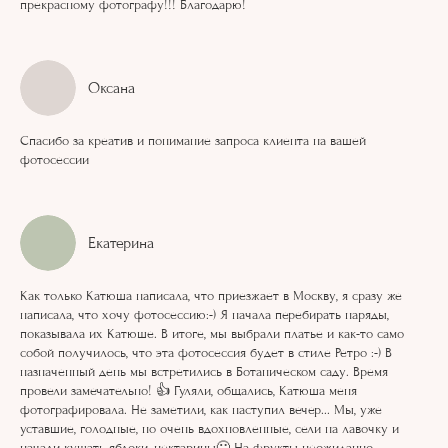
прекрасному фотографу!!! Благодарю!
Оксана
Спасибо за креатив и понимание запроса клиента на вашей
фотосессии
Екатерина
Как только Катюша написала, что приезжает в Москву, я сразу же
написала, что хочу фотосессию:-) Я начала перебирать наряды,
показывала их Катюше. В итоге, мы выбрали платье и как-то само
собой получилось, что эта фотосессия будет в стиле Ретро :-) В
назначенный день мы встретились в Ботаническом саду. Время
провели замечательно! 👍 Гуляли, общались, Катюша меня
фотографировала. Не заметили, как наступил вечер... Мы, уже
уставшие, голодные, но очень вдохновленные, сели на лавочку и
начали кушать яблоки, нектарины🙂 На фрукты неожиданно