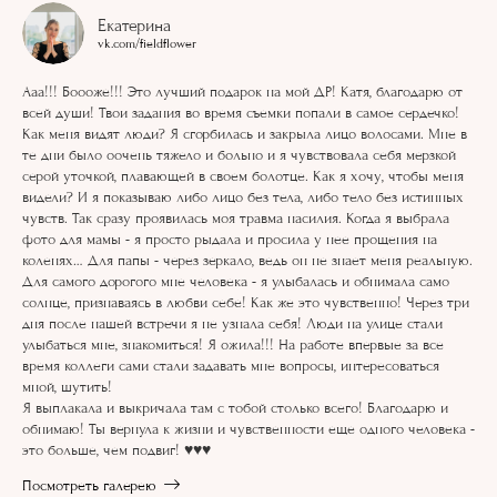
Екатерина
vk.com/fieldflower
Ааа!!! Боооже!!! Это лучший подарок на мой ДР! Катя, благодарю от
всей души! Твои задания во время съемки попали в самое сердечко!
Как меня видят люди? Я сгорбилась и закрыла лицо волосами. Мне в
те дни было оочень тяжело и больно и я чувствовала себя мерзкой
серой уточкой, плавающей в своем болотце. Как я хочу, чтобы меня
видели? И я показываю либо лицо без тела, либо тело без истинных
чувств. Так сразу проявилась моя травма насилия. Когда я выбрала
фото для мамы - я просто рыдала и просила у нее прощения на
коленях… Для папы - через зеркало, ведь он не знает меня реальную.
Для самого дорогого мне человека - я улыбалась и обнимала само
солнце, признаваясь в любви себе! Как же это чувственно! Через три
дня после нашей встречи я не узнала себя! Люди на улице стали
улыбаться мне, знакомиться! Я ожила!!! На работе впервые за все
время коллеги сами стали задавать мне вопросы, интересоваться
мной, шутить!
Я выплакала и выкричала там с тобой столько всего! Благодарю и
обнимаю! Ты вернула к жизни и чувственности еще одного человека -
это больше, чем подвиг! ♥️♥️♥️
Посмотреть галерею