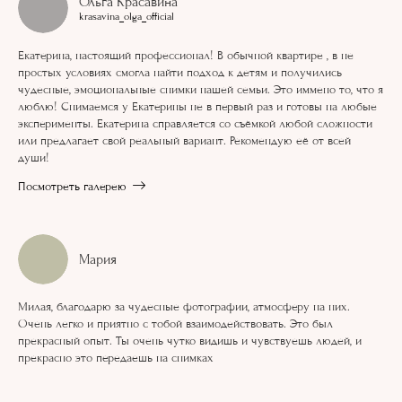
Ольга Красавина
krasavina_olga_official
Екатерина, настоящий профессионал! В обычной квартире , в не
простых условиях смогла найти подход к детям и получились
чудесные, эмоциональные снимки нашей семьи. Это иммено то, что я
люблю! Снимаемся у Екатерины не в первый раз и готовы на любые
эксперименты. Екатерина справляется со съёмкой любой сложности
или предлагает свой реальный вариант. Рекомендую её от всей
души!
Посмотреть галерею
Мария
Милая, благодарю за чудесные фотографии, атмосферу на них.
Очень легко и приятно с тобой взаимодействовать. Это был
прекрасный опыт. Ты очень чутко видишь и чувствуешь людей, и
прекрасно это передаешь на снимках