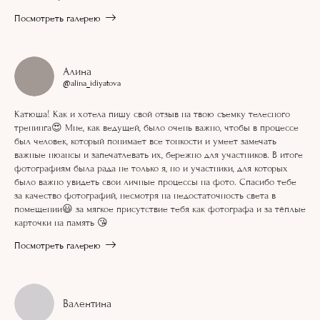
Посмотреть галерею
Алина
@alina_idiyatova
Катюша! Как и хотела пишу свой отзыв на твою съемку телесного
тренинга😍 Мне, как ведущей, было очень важно, чтобы в процессе
был человек, который понимает все тонкости и умеет замечать
важные нюансы и запечатлевать их, бережно для участников. В итоге
фотографиям была рада не только я, но и участники, для которых
было важно увидеть свои личные процессы на фото. Спасибо тебе
за качество фотографий, несмотря на недостаточность света в
помещении😃 за мягкое присутствие тебя как фотографа и за тёплые
карточки на память 😘
Посмотреть галерею
Валентина