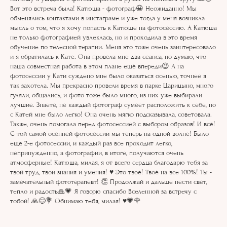
Вот это встреча была! Катюша - фотограф😀 Неожиданно! Мы
обменялись контактами в инстаграме и уже тогда у меня возникла
мысль о том, что я хочу попасть к Катюше на фотосессию. А Катюша
не только фотографией увлеклась, но и проходила в это время
обучение по телесной терапии. Меня это тоже очень заинтересовало
и я обратилась к Кате. Она провела мне два сеанса, но думаю, что
наша совместная работа в этом плане ещё впереди😉 А на
фотосессии у Кати суждено мне было оказаться осенью, точнее я
так захотела. Мы прекрасно провели время в парке Царицыно, много
гуляли, общались, и фото тоже было много, из них уже выбирали
лучшие. Знаете, не каждый фотограф сумеет расположить к себе, но
с Катей мне было легко! Она очень мягко подсказывала, советовала.
Также, очень помогала перед фотосессией с выбором образов! И всё!
С той самой осенней фотосессии мы теперь на одной волне! Было
ещё 2-е фотосессии, и каждый раз все проходит легко,
непринужденно, а фотографии, в итоге, получаются очень
атмосферные! Катюша, милая, я от всего сердца благодарю тебя за
твой труд, твои знания и умения! ♥️ Это твоё! Твоё на все 100%! Ты -
замечательный фототерапевт! 👏 Продолжай и дальше нести свет,
тепло и радость🙏💗 Я говорю спасибо Вселенной за встречу с
тобой! 🙏😌💐 Обнимаю тебя, милая! ♥️💗🌹