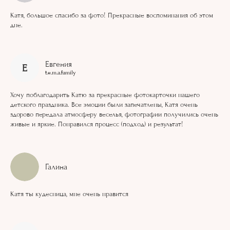
Катя, большое спасибо за фото! Прекрасные воспоминания об этом
дне.
Евгения
Е
t.e.m.a.family
Хочу поблагодарить Катю за прекрасные фотокарточки нашего
детского праздника. Все эмоции были запечатлены, Катя очень
здорово передала атмосферу веселья, фотографии получились очень
живые и яркие. Понравился процесс (подход) и результат!
Галина
Катя ты кудесница, мне очень нравится