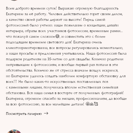
Всем доброго времени суток! Выражаю огромную благодарность
Екатерине за её работу. Человек действительно горит своим делом,
а качество своей работы держит на высоте! Перед самой
фотосессией было учтено: наше пожелание о концепции, дизайн
интерьера, образы всех участников фотосессии, временные рамки…
что пожалуй самое сложное😅, и совместить это с более
подходящим временем светового дня! Екатерина очень
клиентоориентированна, все вопросы регулировались моментально,
а наши просьбы и предложения учитывались. Наша фотосессия была
подарком родителям на 35-летие со дня свадьбы. Конечно родители
непривыкшие к фотосессиям, и вообще первый раз попали в эти
обстоятельства. Конечно же от стресса вначале воздух искрился,
но Екатерине удалось создать наиболее комфортную обстановку для
всех!!! Не было каких-то искусственных поставленных поз
с каменными лицами, получилась вполне естественная семейная
обстановка. Вся наша семья в восторге от полученных фотографий!
Екатерина, огромное спасибо за эмоции, профессионализм, да вообще
за всю фотосессию, за все малейшие детали! 🤩🙏🥰
Посмотреть галерею